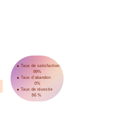
● Taux de satisfaction:
99%
● Taux d’abandon
0%
● Taux de réussite
86 %