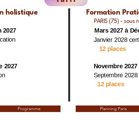
 holistique
Formation Pratic
PARIS (75) - sous
n 2027
Mars
2027 à Dé
ation
Janvier 2028 certi
12 places
e 2027
Novembre 2027 
on
Septembre 2028 c
12 places
Programme
Planning Paris
Nouvelle formule