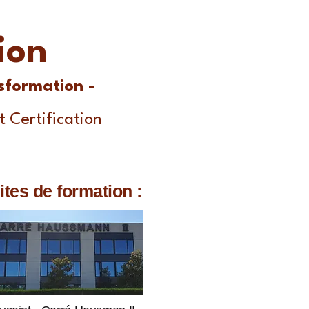
ion
sformation -
t Certification
sites de formation :