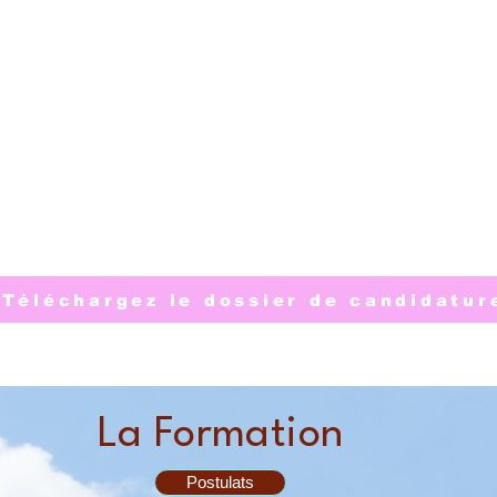
en week end en présentiel
samedi - dimanche
formation accessible à tous
3 180 € TTC
Téléchargez le dossier de candidatur
La Formation
Postulats