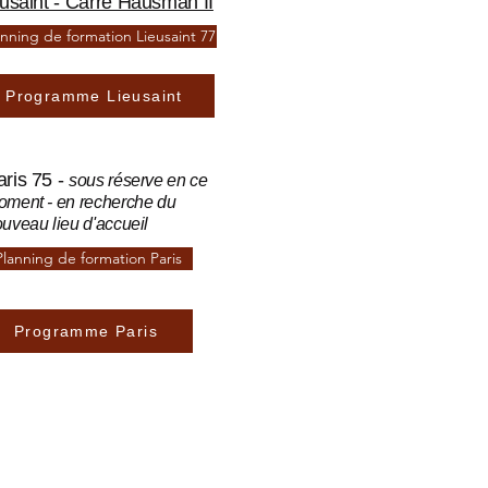
usaint - Carré Hausman II
anning de formation Lieusaint 77
Programme Lieusaint
aris 75 -
sous réserve en ce
ment - en recherche du
uveau lieu d'accueil
Planning de formation Paris
Programme Paris