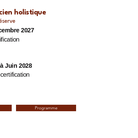
ien holistique
 réserve
cembre 2027
fication
à Juin 2028
ertification
Programme